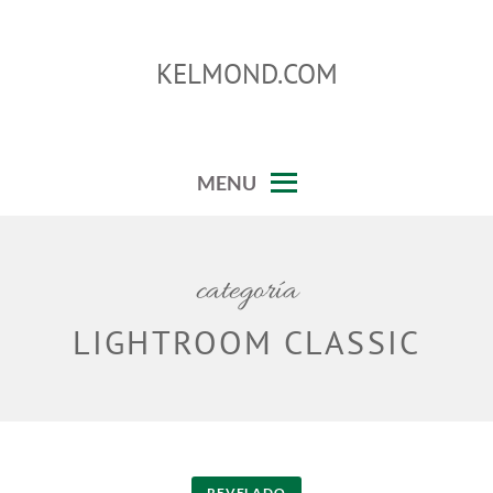
Skip
to
KELMOND.COM
content
trucos para photoshop y lightroom
MENU
categoría
LIGHTROOM CLASSIC
REVELADO