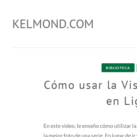
Skip
to
KELMOND.COM
trucos para photoshop y lightroom
content
BIBLIOTECA
Cómo usar la Vi
en L
En este video, le enseño cómo utilizar l
la mejor foto de una serie. En lugar de i