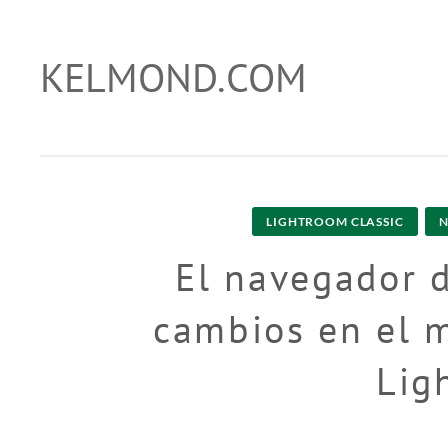
Skip
to
KELMOND.COM
trucos para photoshop y lightroom
content
LIGHTROOM CLASSIC
N
El navegador d
cambios en el 
Lig