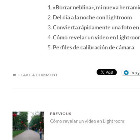
«Borrar neblina», mi nueva herrami
Del día a la noche con Lightroom
Convierta rápidamente una foto en
Cómo revelar un video en Lightroo
Perfiles de calibración de cámara
Tele
LEAVE A COMMENT
NAVEGACIÓN
PREVIOUS
Previous
Cómo revelar un video en Lightroom
DE
post:
ENTRADAS