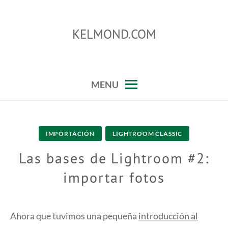
Skip
to
KELMOND.COM
content
trucos para photoshop y lightroom
MENU
IMPORTACIÓN
LIGHTROOM CLASSIC
Las bases de Lightroom #2:
importar fotos
Ahora que tuvimos una pequeña
introducción al