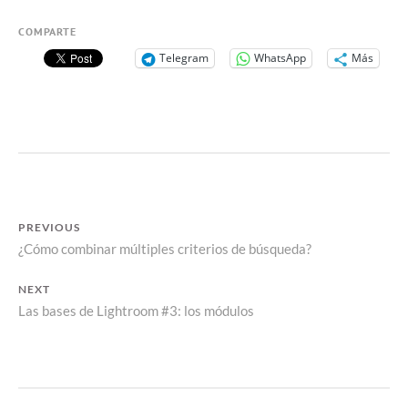
COMPARTE
Telegram
WhatsApp
Más
NAVEGACIÓN
PREVIOUS
Previous
¿Cómo combinar múltiples criterios de búsqueda?
DE
post:
ENTRADAS
NEXT
Next
Las bases de Lightroom #3: los módulos
post: