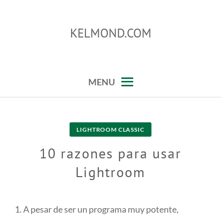
Skip
to
KELMOND.COM
content
trucos para photoshop y lightroom
MENU
LIGHTROOM CLASSIC
10 razones para usar
Lightroom
A pesar de ser un programa muy potente,