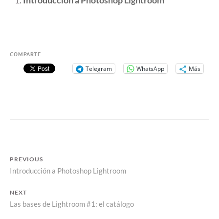
Introducción a Photoshop Lightroom
COMPARTE
Telegram
WhatsApp
Más
NAVEGACIÓN
PREVIOUS
Previous
Introducción a Photoshop Lightroom
DE
post:
ENTRADAS
NEXT
Next
Las bases de Lightroom #1: el catálogo