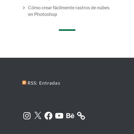
Cómo crear fácilmente rastros de nubes
en Photoshop
RSS: Entradas
Instagram
X
Facebook
YouTube
Behance