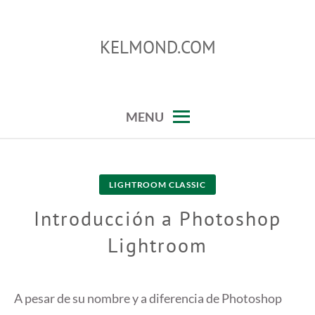
Skip
to
KELMOND.COM
content
trucos para photoshop y lightroom
MENU
LIGHTROOM CLASSIC
Introducción a Photoshop
Lightroom
A pesar de su nombre y a diferencia de Photoshop