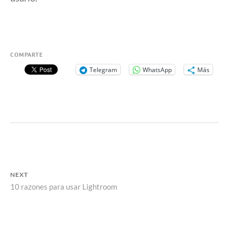
COMPARTE
Telegram
WhatsApp
Más
NAVEGACIÓN
NEXT
DE
Next
10 razones para usar Lightroom
ENTRADAS
post: