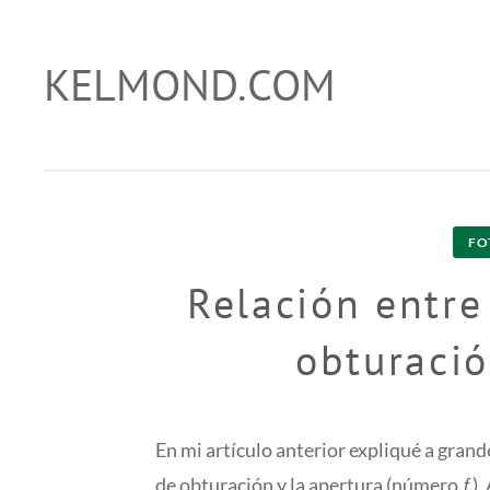
Skip
to
KELMOND.COM
trucos para photoshop y lightroom
content
FO
Relación entre
obturació
En mi artículo anterior expliqué a grande
de obturación y la apertura (número ƒ