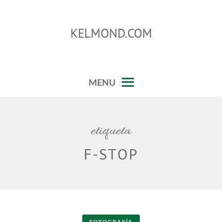
Skip
to
KELMOND.COM
content
trucos para photoshop y lightroom
MENU
etiqueta
F-STOP
FOTOGRAFÍA