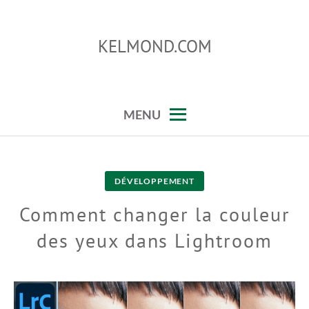
Skip
to
KELMOND.COM
content
conseils sur photoshop et lightroom
MENU
DÉVELOPPEMENT
Comment changer la couleur
des yeux dans Lightroom