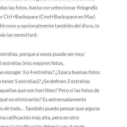
odas las fotos, basta con seleccionar
Fotografía
ar Ctrl+Backspace (Cmd+Backspace en Mac)
ghtroom y opcionalmente también del disco, lo
s las necesitaré.
estrellas, porque a veces puede ser muy
5 estrellas (mis mejores fotos,
 escoger 3 o 4 estrellas? ¿3 para buenas fotos
ener 5 estrellas)? ¿Se definen 2 estrellas
 aquellas que son horribles? Pero si las fotos de
r qué no eliminarlas? Es extremadamente
és de todo… También puedo pensar que alguna
na calificación más alta, pero en otro
s la clasificación debería ser al revés.