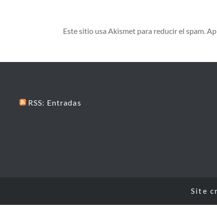
Este sitio usa Akismet para reducir el spam.
Ap
RSS: Entradas
Site c