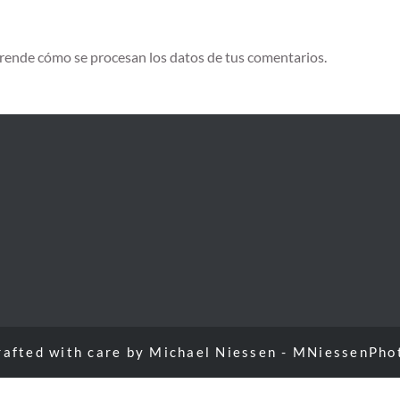
rende cómo se procesan los datos de tus comentarios.
rafted with care by
Michael Niessen - MNiessenPho