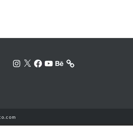
Instagram
X
Facebook
YouTube
Behance
to.com