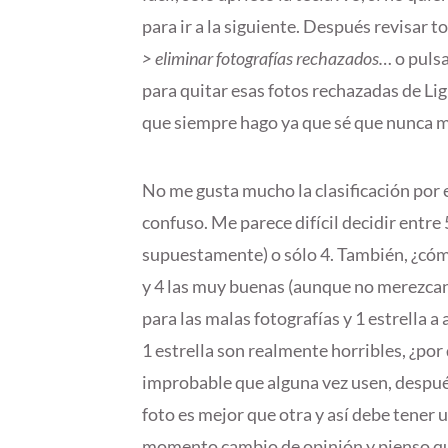
para ir a la siguiente. Después revisar t
> eliminar fotografías rechazados…
o puls
para quitar esas fotos rechazadas de Li
que siempre hago ya que sé que nunca má
No me gusta mucho la clasificación por 
confuso. Me parece difícil decidir entre 
supuestamente) o sólo 4. También, ¿cómo
y 4 las muy buenas (aunque no merezcan t
para las malas fotografías y 1 estrella a
1 estrella son realmente horribles, ¿po
improbable que alguna vez usen, despu
foto es mejor que otra y así debe tener u
momento cambio de opinión y pienso que e