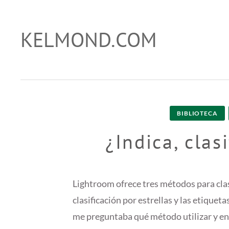
Skip
to
KELMOND.COM
trucos para photoshop y lightroom
content
BIBLIOTECA
¿Indica, clas
Lightroom ofrece tres métodos para clasi
clasificación por estrellas y las etique
me preguntaba qué método utilizar y en