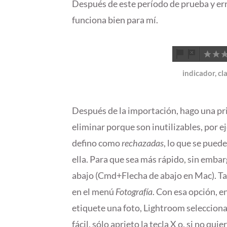
Después de este período de prueba y er
funciona bien para mí.
indicador, cl
Después de la importación, hago una pri
eliminar porque son inutilizables, por e
defino como
rechazadas
, lo que se pued
ella. Para que sea más rápido, sin embar
abajo (Cmd+Flecha de abajo en Mac). T
en el menú
Fotografía
. Con esa opción, e
etiquete una foto, Lightroom seleccion
fácil, sólo aprieto la tecla X o, si no qui