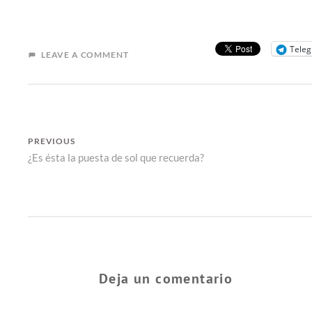
Tele
LEAVE A COMMENT
NAVEGACIÓN
PREVIOUS
Previous
¿Es ésta la puesta de sol que recuerda?
DE
post:
ENTRADAS
Deja un comentario