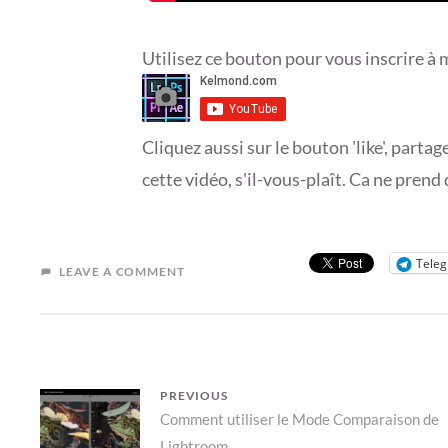
Utilisez ce bouton pour vous inscrire à 
Cliquez aussi sur le bouton 'like', par
cette vidéo, s'il-vous-plaît. Ca ne pren
Tele
LEAVE A COMMENT
NAVIGATION
PREVIOUS
Previous
Comment utiliser le Mode Comparaison de
DE
Lightroom