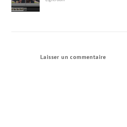
post:
L’ARTICLE
Laisser un commentaire