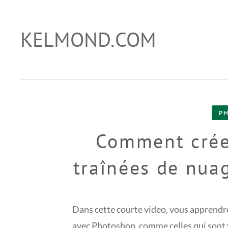
Skip
to
KELMOND.COM
conseils sur photoshop et lightroom
content
P
Comment crée
traînées de nua
Dans cette courte video, vous apprendre
avec Photoshop, comme celles qui sont v