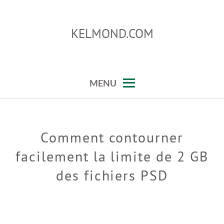
Skip
to
KELMOND.COM
content
conseils sur photoshop et lightroom
MENU
Comment contourner
facilement la limite de 2 GB
des fichiers PSD