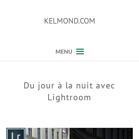
Skip
to
KELMOND.COM
content
conseils sur photoshop et lightroom
MENU
Du jour à la nuit avec
Lightroom