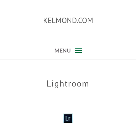
Skip
to
KELMOND.COM
content
trucos para photoshop y lightroom
MENU
Lightroom