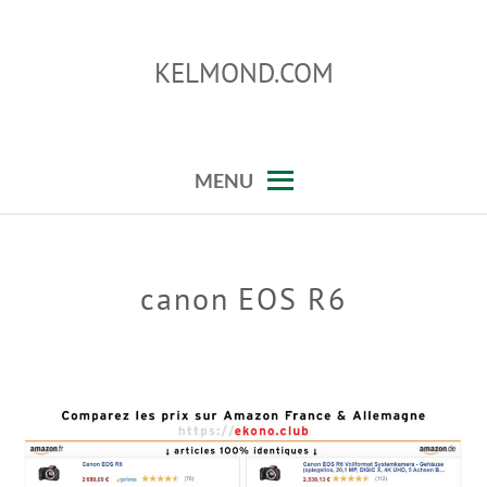
Skip
to
KELMOND.COM
content
trucos para photoshop y lightroom
MENU
canon EOS R6