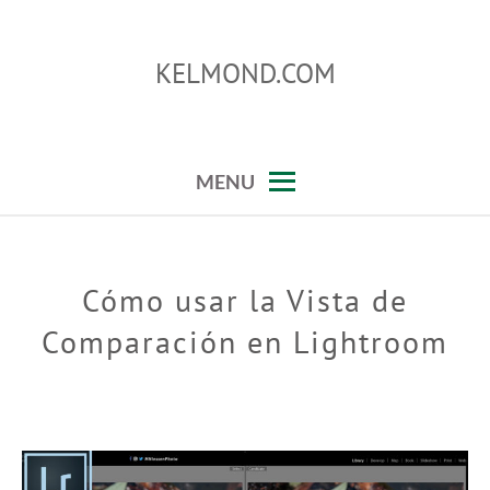
Skip
to
KELMOND.COM
content
trucos para photoshop y lightroom
MENU
Cómo usar la Vista de
Comparación en Lightroom